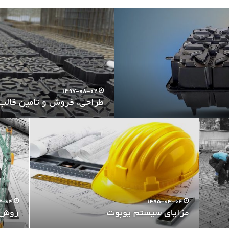
1397-08-02
طراحی، فروش و تامین قالب 
3-04
1395-03-04
مزایای سیستم یوبوت
روش 