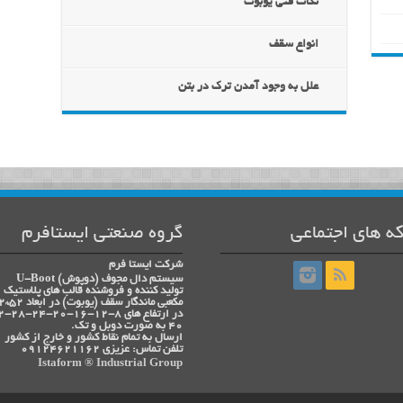
نکات فنی یوبوت
انواع سقف
علل به وجود آمدن ترک در بتن
ه های اجتماعی
گروه صنعتی ایستافرم
شرکت ایستا فرم
سیستم دال مجوف (دوپوش) U-Boot
تولید کننده و فروشنده قالب های پلاستیک
مکعبی ماندگار سقف (یوبوت) در ابعاد 52*52
40 به صورت دوبل و تک.
ارسال به تمام نقاط کشور و خارج از کشور
تلفن تماس: عزیزی 09124621162
Istaform ® Industrial Group