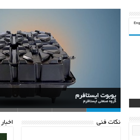
نکات فنی
اخبار 
گروه صنعتی ایستافرم
تولید کننده قالبهای یوبوت در ابعاد 8-12-16-20-24-28-32-36-40