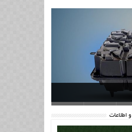
و اطلاعات
یوبوت ایستافرم
گروه صنعتی ایستافرم