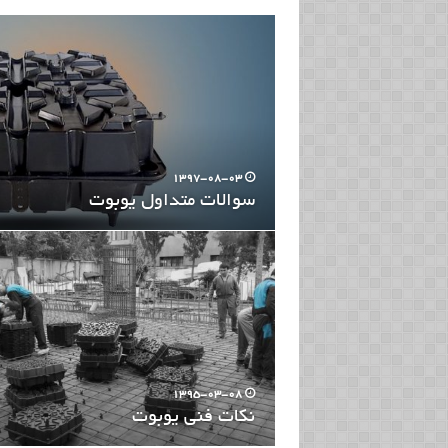
1397-08-03
سوالات متداول یوبوت
1395-03-08
نکات فنی یوبوت